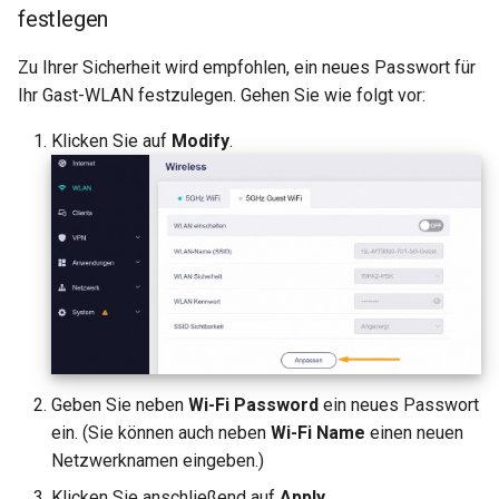
leiten
Warum erscheint eine
festlegen
Meldung beim DDNS-Test
GL-MT1300 (Beryl)
OpenVPN-Server-Zertifikate
Zu Ihrer Sicherheit wird empfohlen, ein neues Passwort für
aktualisieren
Warum ist meine VPN-
Ihr Gast-WLAN festzulegen. Gehen Sie wie folgt vor:
GL-AP1300 (Cirrus)
Geschwindigkeit langsame
Klicken Sie auf
Modify
.
als erwartet?
AdGuard Home DNS am VPN
GL-E750/GL-E750V2
vorbeileiten
(Mudi/Mudi V2)
Wie hoch ist die
Gerätekapazität meines
GL-X750 (Spitz)
Routers?
GL-XE300 (Puli)
Wie groß ist die WLAN-
Abdeckung meines Router
GL-X300B (Collie)
U-Boot-Version aktualisier
GL-AR750S (Slate)
Geben Sie neben
Wi-Fi Password
ein neues Passwort
ein. (Sie können auch neben
Wi-Fi Name
einen neuen
GL-AR750 (Creta)
Netzwerknamen eingeben.)
Klicken Sie anschließend auf
Apply
.