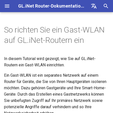
GL.iNet Router-Dokumentation 4
S
Deutsch
u
English
So richten Sie ein Gast-WLAN
GL-BE10000 (Slate 7 Pro)
Internet
OpenVPN-Client einrichten
SMS
eSIM-Physikkarte mit
Site-to-Site
Ein Gastnetzwerk über das
Client-Geräte blockieren
Internetverbindung
Firmware v4.9
Unsere neuen Produkte
Ersteinrichtung
Problemhinweis für GL-
Kein Zugriff auf das
OpenVPN einrichten
Firmware herunterladen
Status der LED-Anzeige
Internet
WLAN
Clients
GoodCloud
VPN Dashboard
Plug-ins
Firewall
DPI-Engine
Portweiterleitung
Übersicht
c
Español
auf GL.iNet-Routern ein
GL.iNet-Routern verwenden
Admin-Panel einrichten
kennenlernen
MT2500/GL-X3000/GL-
webbasierte Admin Panel
h
Français
XE3000
GL-MT3600BE (Beryl 7)
Problemhinweise
OpenVPN-Server einrichten
SMS-Weiterleitung
Über GoodCloud auf LuCI
Statische IP auf Client-
WLAN
Warnung des Browsers
WireGuard einrichten
Manuell aktualisieren oder
GL.iNet App
Ethernet
AstroWarp
VPN-Client-Profil
Dynamisches DNS
Portweiterleitung
Datenstatistiken
ACL
Upgrade
eSIM-Physikkarte mit
zugreifen
Geräten manuell konfigurieren
Unboxing & Ersteinrichtung
1. Das Gast-WLAN
Android-5G-Hotspot kann
downgraden
e
Italiano
Android-Geräten verwenden
In diesem Tutorial wird gezeigt, wie Sie auf GL.iNet-
aktivieren
Problemhinweis und
nicht gescannt werden
GL-E5800 (Mudi 7)
Fehlerbehebung
Eigenen WireGuard-
Modulprotokolle abrufen
Clients
FAQ zur Fehlerbehebung b
Nicht-VPN-Datenverkehr
Brume 2 zur mobilen App
Repeater
OpenVPN-Client
Netzwerkspeicher
Multi-WAN
Inhaltsfilter
Admin-Zugriff
Geplante Aufgaben
w
日本語
Lösungen für GL-X3000/G
Heimserver aufbauen
Prüfen, ob eine öffentliche IP
Tutorials
Routern ein Gast-WLAN einrichten.
der Internetverbindung
blockieren
hinzufügen
X2000 bei Problemen mit 
vorhanden ist
2. Ein neues Passwort für
iPhone-5G-Hotspot kann ni
GL-MT5000 (Brume 3)
VPN
Quectel-Modul aktualisieren
Cloud-Dienste
Tethering
OpenVPN-Server
AdGuard Home
LAN
QoS
NAT-Modus
Admin-Passwort
i
Polski
Ein Gast-WLAN ist ein separates Netzwerk auf einem
SIM-Karten
das Gast-WLAN festlegen
gescannt werden
VPN-Obfuskation einrichten
Verbindung mit öffentlich
VPN Kill Switch
WAN in LAN ändern
r
Router für Geräte, die Sie von Ihren Hauptgeräten isolieren
Router aktualisieren oder
Hotspot mit Captive Portal
GL-BE9300 (Flint 3)
Upgrade
Status der Carrier
VPN
Cellular
WireGuard-Client
Kindersicherung
Gastnetzwerk
SQM
Display-Verwaltung
möchten. Dazu gehören Gastgeräte und Ihre Smart-Home-
Ein Gastnetzwerk über die
downgraden
iPhone-Tethering
d
NordVPN mit einer
Aggregation prüfen
TCP oder UDP
Zugriff auf GL.iNet und
Geräte. Durch das Erstellen eines Gastnetzwerks können
GL.iNet Mobile App einrichten
fehlgeschlagen
dedizierten IP verbinden
Ethernet-Gerät nur über Wi-
AdGuard Home über HTTP
GL-BE6500 (Flint 3e)
Weitere Themen
Anwendungen
WireGuard-Server
Bark
IoT-Netzwerk
Kindersicherung (v4.9)
USB & Stromversorgung
i
Sie unbefugten Zugriff auf Ihr primäres Netzwerk sowie
Per SSH am Router anmelden
verbinden
Spitz AX für ein Wohnmobil
AmneziaWG-Verschleierun
potenzielle Angriffe darauf verhindern und so Ihre
n
1. Das Gast-WLAN
Leitfaden zur Fehlerbeheb
Surfshark mit einer
einrichten
Verbindung mit Starlink Dis
GL-BE3600 (Slate 7)
Netzwerk
Tailscale
DNS
Zeitzone