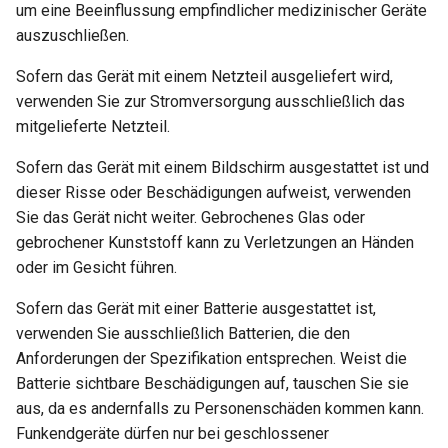
um eine Beeinflussung empfindlicher medizinischer Geräte
VPN-Cascading aktivieren
auszuschließen.
WireGuard-Server funktioni
nicht ordnungsgemäß
WireGuard zum Schutz von
Sofern das Gerät mit einem Netzteil ausgeliefert wird,
RDP von außerhalb des
verwenden Sie zur Stromversorgung ausschließlich das
Hängt bei „Installing“ währ
Netzwerks verwenden
mitgelieferte Netzteil.
des Firmware-Updates
Konfigurationsdateien von
Sofern das Gerät mit einem Bildschirm ausgestattet ist und
Hängt bei „Reverting“
WireGuard-Dienstanbietern
dieser Risse oder Beschädigungen aufweist, verwenden
während des Firmware-
abrufen
Sie das Gerät nicht weiter. Gebrochenes Glas oder
Resets
gebrochener Kunststoff kann zu Verletzungen an Händen
Feste IP für OpenVPN-Clie
oder im Gesicht führen.
Hängt bei „Rebooting“
reservieren
Sofern das Gerät mit einer Batterie ausgestattet ist,
während des Firmware-
verwenden Sie ausschließlich Batterien, die den
Neustarts
Zugriff auf WAN erlauben,
Anforderungen der Spezifikation entsprechen. Weist die
wenn VPN-Client aktiviert i
Wie behebt man einen
Batterie sichtbare Beschädigungen auf, tauschen Sie sie
Subnetzkonflikt?
DNS des VPN-Clients zum
aus, da es andernfalls zu Personenschäden kommen kann.
Upstream-DNS des Server
Funkendgeräte dürfen nur bei geschlossener