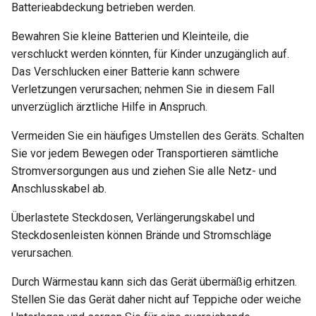
Warum erscheint eine
leiten
Batterieabdeckung betrieben werden.
Meldung beim DDNS-Test
Bewahren Sie kleine Batterien und Kleinteile, die
OpenVPN-Server-Zertifika
verschluckt werden könnten, für Kinder unzugänglich auf.
Warum ist meine VPN-
aktualisieren
Das Verschlucken einer Batterie kann schwere
Geschwindigkeit langsame
Verletzungen verursachen; nehmen Sie in diesem Fall
als erwartet?
AdGuard Home DNS am V
unverzüglich ärztliche Hilfe in Anspruch.
vorbeileiten
Wie hoch ist die
Vermeiden Sie ein häufiges Umstellen des Geräts. Schalten
Gerätekapazität meines
Sie vor jedem Bewegen oder Transportieren sämtliche
Routers?
Stromversorgungen aus und ziehen Sie alle Netz- und
Anschlusskabel ab.
Wie groß ist die WLAN-
Abdeckung meines Router
Überlastete Steckdosen, Verlängerungskabel und
Steckdosenleisten können Brände und Stromschläge
U-Boot-Version aktualisier
verursachen.
Durch Wärmestau kann sich das Gerät übermäßig erhitzen.
Stellen Sie das Gerät daher nicht auf Teppiche oder weiche