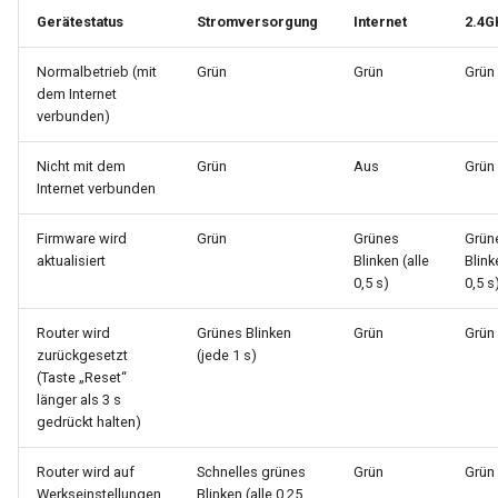
Gerätestatus
Stromversorgung
Internet
2.4G
Normalbetrieb (mit
Grün
Grün
Grün
dem Internet
verbunden)
Nicht mit dem
Grün
Aus
Grün
Internet verbunden
Firmware wird
Grün
Grünes
Grün
aktualisiert
Blinken (alle
Blink
0,5 s)
0,5 s
Router wird
Grünes Blinken
Grün
Grün
zurückgesetzt
(jede 1 s)
(Taste „Reset“
länger als 3 s
gedrückt halten)
Router wird auf
Schnelles grünes
Grün
Grün
Werkseinstellungen
Blinken (alle 0,25