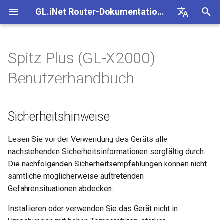
GL.iNet Router-Dokumentation 4
S
Deutsch
u
English
Spitz Plus (GL-X2000)
Sicherheitshinweise
Internet
VPN
Internetverbindung
Firmware v4.9
Unsere neuen Produkte
Ersteinrichtung
Problemhinweis für GL-
Kein Zugriff auf das
OpenVPN einrichten
Firmware herunterladen
Status der LED-Anzeige
OpenVPN-Client einrichten
SMS
eSIM-Physikkarte mit
Site-to-Site
Verbindung mit EAP-
Client-Geräte blockieren
Internet
WLAN
Clients
GoodCloud
VPN Dashboard
Plug-ins
Firewall
DPI-Engine
Portweiterleitung
Übersicht
c
Español
Benutzerhandbuch
kennenlernen
MT2500/GL-X3000/GL-
webbasierte Admin Panel
GL.iNet-Routern verwende
Netzwerk
h
Français
XE3000
Produktübersicht
Problemhinweise
Mobilfunk
WLAN
Warnung des Browsers
WireGuard einrichten
Manuell aktualisieren oder
GL.iNet App
OpenVPN-Server einrichte
SMS-Weiterleitung
Über GoodCloud auf LuCI
Statische IP auf Client-
Ethernet
AstroWarp
VPN-Client-Profil
Dynamisches DNS
Portweiterleitung
Datenstatistiken
ACL
Upgrade
Unboxing & Ersteinrichtung
Android-5G-Hotspot kann
downgraden
eSIM-Physikkarte mit
zugreifen
Gastnetzwerk einrichten
Geräten manuell konfigurie
e
Italiano
Sicherheitshinweise
Problemhinweis und
nicht gescannt werden
Android-Geräten verwende
Lieferumfang
Fehlerbehebung
eSIM
Clients
FAQ zur Fehlerbehebung b
Nicht-VPN-Datenverkehr
Brume 2 zur mobilen App
Eigenen WireGuard-
Modulprotokolle abrufen
Repeater
OpenVPN-Client
Netzwerkspeicher
Multi-WAN
Inhaltsfilter
Admin-Zugriff
Geplante Aufgaben
w
日本語
Lösungen für GL-X3000/G
Tutorials
der Internetverbindung
blockieren
hinzufügen
Heimserver aufbauen
Wi-Fi-Abdeckung, Access
Prüfen, ob eine öffentliche
X2000 bei Problemen mit 
iPhone-5G-Hotspot kann ni
Points und Sendeleistung
vorhanden ist
LED-Anzeigen
VPN
GoodCloud
Cloud-Dienste
Quectel-Modul aktualisiere
Tethering
OpenVPN-Server
AdGuard Home
LAN
QoS
NAT-Modus
Admin-Passwort
i
Lesen Sie vor der Verwendung des Geräts alle
Polski
SIM-Karten
gescannt werden
verstehen
Verbindung mit öffentlich
VPN Kill Switch
WAN in LAN ändern
VPN-Obfuskation einrichte
nachstehenden Sicherheitsinformationen sorgfältig durch.
r
Hotspot mit Captive Portal
Router aktualisieren oder
So richten Sie Spitz Plus ein
Upgrade
Network
VPN
Status der Carrier
Cellular
WireGuard-Client
Kindersicherung
Gastnetzwerk
SQM
Display-Verwaltung
Die nachfolgenden Sicherheitsempfehlungen können nicht
iPhone-Tethering
Drop-in Gateway einrichten
downgraden
d
TCP oder UDP
Zugriff auf GL.iNet und
NordVPN mit einer
Aggregation prüfen
sämtliche möglicherweise auftretenden
fehlgeschlagen
Ethernet-Gerät nur über Wi-
AdGuard Home über HTTP
dedizierten IP verbinden
Weitere Themen
Weitere Themen
Anwendungen
1. Einschalten
WireGuard-Server
Bark
IoT-Netzwerk
Kindersicherung (v4.9)
USB & Stromversorgung
Gefahrensituationen abdecken.
i
verbinden
Portweiterleitung auf dem
Per SSH am Router anmel
AmneziaWG-Verschleierun
Spitz AX für ein Wohnmobi
Installieren oder verwenden Sie das Gerät nicht in
n
Leitfaden zur Fehlerbeheb
Hauptrouter einrichten
Verbindung mit Starlink Dis
Surfshark mit einer
einrichten
Netzwerk
2. Gerät verbinden
Tailscale
DNS
Zeitzone