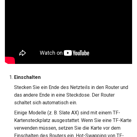
VPN-Cascading aktivieren
GL-MT2500/GL-MT2500A
WireGuard-Server funktioniert
(Brume 2)
nicht ordnungsgemäß
WireGuard zum Schutz von
RDP von außerhalb des
GL-SFT1200 (Opal)
Hängt bei „Installing“ während
Netzwerks verwenden
des Firmware-Updates
GL-MT300N-V2 (Mango)
Konfigurationsdateien von
Hängt bei „Reverting“
WireGuard-Dienstanbietern
GL-AR300M (Shadow)
während des Firmware-
abrufen
Resets
SIMPoYo 4G uFi
Einschalten
Feste IP für OpenVPN-Clie
Hängt bei „Rebooting“
Stecken Sie ein Ende des Netzteils in den Router und
reservieren
GL-M2
während des Firmware-
das andere Ende in eine Steckdose. Der Router
Neustarts
Zugriff auf WAN erlauben,
schaltet sich automatisch ein.
GL-S200
wenn VPN-Client aktiviert i
Einige Modelle (z. B. Slate AX) sind mit einem TF-
Wie behebt man einen
GL-S20
Kartensteckplatz ausgestattet. Wenn Sie eine TF-Karte
Subnetzkonflikt?
DNS des VPN-Clients zum
verwenden müssen, setzen Sie die Karte vor dem
Upstream-DNS des Server
GL-S10
Einschalten des Routers ein. Hot-Swapping von TF-