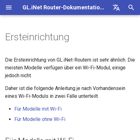
GL.iNet Router-Dokumentation 4
S
Deutsch
u
English
Ersteinrichtung
GL-BE10000 (Slate 7 Pro)
Für Modelle mit Wi-Fi
Problemhinweis für GL-
Kein Zugriff auf das
OpenVPN einrichten
Firmware herunterladen
Status der LED-Anzeige
VPN
Internetverbindung
Firmware v4.9
Unsere neuen Produkte
OpenVPN-Client einrichten
SMS
eSIM-Physikkarte mit
Site-to-Site
Verbindung mit EAP-
Client-Geräte blockieren
Internet
WLAN
Clients
GoodCloud
VPN Dashboard
Plug-ins
Firewall
DPI-Engine
Portweiterleitung
Übersicht
c
Español
MT2500/GL-X3000/GL-
webbasierte Admin Panel
kennenlernen
GL.iNet-Routern verwende
Netzwerk
h
Français
XE3000
GL-MT3600BE (Beryl 7)
Für Modelle ohne Wi-Fi
WireGuard einrichten
Manuell aktualisieren oder
GL.iNet App
Mobilfunk
WLAN
OpenVPN-Server einrichte
SMS-Weiterleitung
Über GoodCloud auf LuCI
Statische IP auf Client-
Ethernet
AstroWarp
VPN-Client-Profil
Dynamisches DNS
Portweiterleitung
Datenstatistiken
ACL
Upgrade
Die Ersteinrichtung von GL.iNet-Routern ist sehr ähnlich. Die
Android-5G-Hotspot kann
downgraden
Unboxing & Ersteinrichtung
eSIM-Physikkarte mit
zugreifen
Gastnetzwerk einrichten
Geräten manuell konfigurie
e
Italiano
meisten Modelle verfügen über ein Wi-Fi-Modul, einige
Problemhinweis und
nicht gescannt werden
Android-Geräten verwende
GL-E5800 (Mudi 7)
Nicht-VPN-Datenverkehr
Brume 2 zur mobilen App
eSIM
Clients
Eigenen WireGuard-
Modulprotokolle abrufen
Repeater
OpenVPN-Client
Netzwerkspeicher
Multi-WAN
Inhaltsfilter
Admin-Zugriff
Geplante Aufgaben
jedoch nicht.
w
日本語
Lösungen für GL-X3000/GL-
blockieren
hinzufügen
Tutorials
Heimserver aufbauen
Wi-Fi-Abdeckung, Access
Prüfen, ob eine öffentliche
X2000 bei Problemen mit EE-
iPhone-5G-Hotspot kann nicht
Points und Sendeleistung
vorhanden ist
GL-MT5000 (Brume 3)
GoodCloud
Cloud-Dienste
Daher ist die folgende Anleitung je nach Vorhandensein
Quectel-Modul aktualisiere
Tethering
OpenVPN-Server
AdGuard Home
LAN
QoS
NAT-Modus
Admin-Passwort
i
Polski
SIM-Karten
gescannt werden
verstehen
VPN Kill Switch
WAN in LAN ändern
VPN-Obfuskation einrichte
eines Wi-Fi-Moduls in zwei Fälle unterteilt.
r
Router aktualisieren oder
GL-BE9300 (Flint 3)
Network
VPN
Status der Carrier
Cellular
WireGuard-Client
Kindersicherung
Gastnetzwerk
SQM
Display-Verwaltung
Für Modelle mit Wi-Fi
iPhone-Tethering
Drop-in Gateway einrichten
downgraden
d
TCP oder UDP
Zugriff auf GL.iNet und
NordVPN mit einer
Aggregation prüfen
fehlgeschlagen
AdGuard Home über HTTPS
dedizierten IP verbinden
GL-BE6500 (Flint 3e)
Weitere Themen
Anwendungen
WireGuard-Server
Bark
IoT-Netzwerk
Kindersicherung (v4.9)
USB & Stromversorgung
Für Modelle ohne Wi-Fi
i
Portweiterleitung auf dem
Per SSH am Router anmel
AmneziaWG-Verschleierung
Spitz AX für ein Wohnmobi
n
Leitfaden zur Fehlerbehebung
Hauptrouter einrichten
Verbindung mit Starlink Dish
Surfshark mit einer
einrichten
GL-BE3600 (Slate 7)
Netzwerk
Tailscale
DNS
Zeitzone