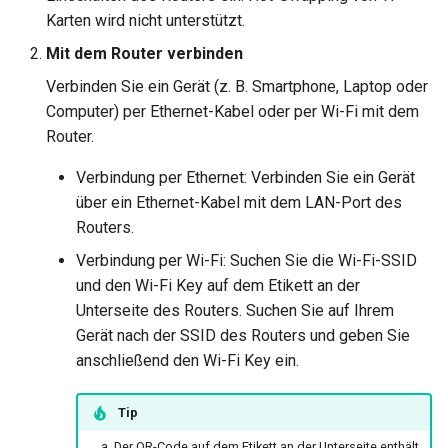
Warum erscheint eine
leiten
Karten wird nicht unterstützt.
Meldung beim DDNS-Test?
GL-MT1300 (Beryl)
Mit dem Router verbinden
OpenVPN-Server-Zertifika
Warum ist meine VPN-
aktualisieren
Verbinden Sie ein Gerät (z. B. Smartphone, Laptop oder
GL-AP1300 (Cirrus)
Geschwindigkeit langsamer
Computer) per Ethernet-Kabel oder per Wi-Fi mit dem
als erwartet?
AdGuard Home DNS am V
Router.
GL-E750/GL-E750V2
vorbeileiten
(Mudi/Mudi V2)
Wie hoch ist die
Verbindung per Ethernet: Verbinden Sie ein Gerät
Gerätekapazität meines
über ein Ethernet-Kabel mit dem LAN-Port des
GL-X750 (Spitz)
Routers?
Routers.
GL-XE300 (Puli)
Verbindung per Wi-Fi: Suchen Sie die Wi-Fi-SSID
Wie groß ist die WLAN-
und den Wi-Fi Key auf dem Etikett an der
Abdeckung meines Routers?
GL-X300B (Collie)
Unterseite des Routers. Suchen Sie auf Ihrem
Gerät nach der SSID des Routers und geben Sie
U-Boot-Version aktualisieren
GL-AR750S (Slate)
anschließend den Wi-Fi Key ein.
GL-AR750 (Creta)
Tip
Der QR-Code auf dem Etikett an der Unterseite enthält