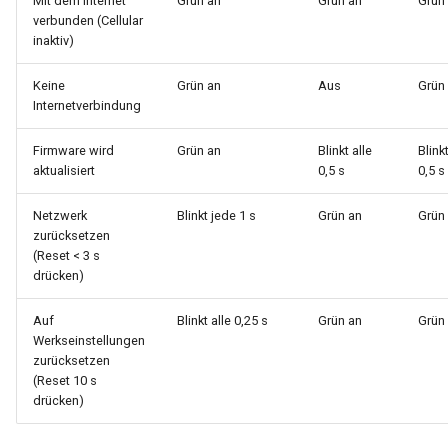
Mit dem Internet
Grün an
Grün an
Grün
verbunden (Cellular
inaktiv)
Keine
Grün an
Aus
Grün
Internetverbindung
Firmware wird
Grün an
Blinkt alle
Blinkt
aktualisiert
0,5 s
0,5 s
Netzwerk
Blinkt jede 1 s
Grün an
Grün
zurücksetzen
(Reset < 3 s
drücken)
Auf
Blinkt alle 0,25 s
Grün an
Grün
Werkseinstellungen
zurücksetzen
(Reset 10 s
drücken)