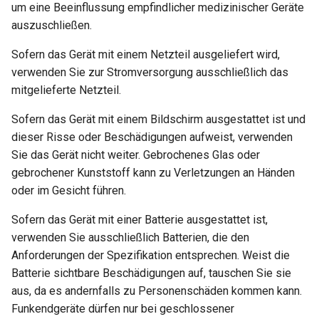
um eine Beeinflussung empfindlicher medizinischer Geräte
VPN-Cascading aktivieren
auszuschließen.
WireGuard-Server funktioni
nicht ordnungsgemäß
WireGuard zum Schutz von
Sofern das Gerät mit einem Netzteil ausgeliefert wird,
RDP von außerhalb des
verwenden Sie zur Stromversorgung ausschließlich das
Hängt bei „Installing“ währ
Netzwerks verwenden
mitgelieferte Netzteil.
des Firmware-Updates
Konfigurationsdateien von
Sofern das Gerät mit einem Bildschirm ausgestattet ist und
Hängt bei „Reverting“
WireGuard-Dienstanbietern
dieser Risse oder Beschädigungen aufweist, verwenden
während des Firmware-
abrufen
Sie das Gerät nicht weiter. Gebrochenes Glas oder
Resets
gebrochener Kunststoff kann zu Verletzungen an Händen
Feste IP für OpenVPN-Clie
oder im Gesicht führen.
Hängt bei „Rebooting“
reservieren
Sofern das Gerät mit einer Batterie ausgestattet ist,
während des Firmware-
verwenden Sie ausschließlich Batterien, die den
Neustarts
Zugriff auf WAN erlauben,
Anforderungen der Spezifikation entsprechen. Weist die
wenn VPN-Client aktiviert i
Wie behebt man einen
Batterie sichtbare Beschädigungen auf, tauschen Sie sie
Subnetzkonflikt?
DNS des VPN-Clients zum
aus, da es andernfalls zu Personenschäden kommen kann.
Upstream-DNS des Server
Funkendgeräte dürfen nur bei geschlossener