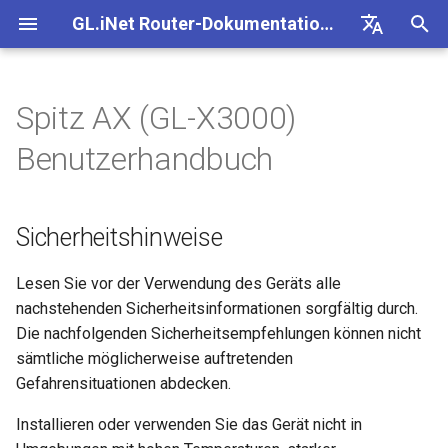
GL.iNet Router-Dokumentation 4
S
Deutsch
u
English
Spitz AX (GL-X3000)
Sicherheitshinweise
Internet
VPN
Internetverbindung
Firmware v4.9
Unsere neuen Produkte
Ersteinrichtung
Problemhinweis für GL-
Kein Zugriff auf das
OpenVPN einrichten
Firmware herunterladen
Status der LED-Anzeige
OpenVPN-Client einrichten
SMS
eSIM-Physikkarte mit
Site-to-Site
Verbindung mit EAP-
Client-Geräte blockieren
Internet
WLAN
Clients
GoodCloud
VPN Dashboard
Plug-ins
Firewall
DPI-Engine
Portweiterleitung
Übersicht
c
Español
Benutzerhandbuch
kennenlernen
MT2500/GL-X3000/GL-
webbasierte Admin Panel
GL.iNet-Routern verwende
Netzwerk
h
Français
XE3000
Produktübersicht
Problemhinweise
Mobilfunk
WLAN
Warnung des Browsers
WireGuard einrichten
Manuell aktualisieren oder
GL.iNet App
OpenVPN-Server einrichte
SMS-Weiterleitung
Über GoodCloud auf LuCI
Statische IP auf Client-
Ethernet
AstroWarp
VPN-Client-Profil
Dynamisches DNS
Portweiterleitung
Datenstatistiken
ACL
Upgrade
Unboxing & Ersteinrichtung
Android-5G-Hotspot kann
downgraden
eSIM-Physikkarte mit
zugreifen
Gastnetzwerk einrichten
Geräten manuell konfigurie
e
Italiano
Sicherheitshinweise
Problemhinweis und
nicht gescannt werden
Android-Geräten verwende
Lieferumfang
Fehlerbehebung
eSIM
Clients
FAQ zur Fehlerbehebung b
Nicht-VPN-Datenverkehr
Brume 2 zur mobilen App
Eigenen WireGuard-
Modulprotokolle abrufen
Repeater
OpenVPN-Client
Netzwerkspeicher
Multi-WAN
Inhaltsfilter
Admin-Zugriff
Geplante Aufgaben
w
日本語
Lösungen für GL-X3000/G
Tutorials
der Internetverbindung
blockieren
hinzufügen
Heimserver aufbauen
Wi-Fi-Abdeckung, Access
Prüfen, ob eine öffentliche
X2000 bei Problemen mit 
iPhone-5G-Hotspot kann ni
Points und Sendeleistung
vorhanden ist
LED-Anzeigen
VPN
GoodCloud
Cloud-Dienste
Quectel-Modul aktualisiere
Tethering
OpenVPN-Server
AdGuard Home
LAN
QoS
NAT-Modus
Admin-Passwort
i
Lesen Sie vor der Verwendung des Geräts alle
Polski
SIM-Karten
gescannt werden
verstehen
Verbindung mit öffentlich
VPN Kill Switch
WAN in LAN ändern
VPN-Obfuskation einrichte
nachstehenden Sicherheitsinformationen sorgfältig durch.
r
Hotspot mit Captive Portal
Router aktualisieren oder
So richten Sie Spitz AX ein
Upgrade
Network
VPN
Status der Carrier
Cellular
WireGuard-Client
Kindersicherung
Gastnetzwerk
SQM
Display-Verwaltung
Die nachfolgenden Sicherheitsempfehlungen können nicht
iPhone-Tethering
Drop-in Gateway einrichten
downgraden
d
TCP oder UDP
Zugriff auf GL.iNet und
NordVPN mit einer
Aggregation prüfen
sämtliche möglicherweise auftretenden
fehlgeschlagen
Ethernet-Gerät nur über Wi-
AdGuard Home über HTTP
dedizierten IP verbinden
Weitere Themen
Weitere Themen
Anwendungen
1. Einschalten
WireGuard-Server
Bark
IoT-Netzwerk
Kindersicherung (v4.9)
USB & Stromversorgung
Gefahrensituationen abdecken.
i
verbinden
Portweiterleitung auf dem
Per SSH am Router anmel
AmneziaWG-Verschleierun
Spitz AX für ein Wohnmobi
Installieren oder verwenden Sie das Gerät nicht in
n
Leitfaden zur Fehlerbeheb
Hauptrouter einrichten
Verbindung mit Starlink Dis
Surfshark mit einer
einrichten
Netzwerk
2. Gerät verbinden
Tailscale
DNS
Zeitzone