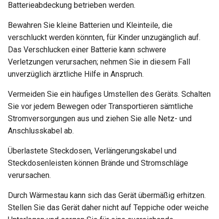
Warum erscheint eine
leiten
Batterieabdeckung betrieben werden.
Meldung beim DDNS-Test
Bewahren Sie kleine Batterien und Kleinteile, die
OpenVPN-Server-Zertifika
verschluckt werden könnten, für Kinder unzugänglich auf.
Warum ist meine VPN-
aktualisieren
Das Verschlucken einer Batterie kann schwere
Geschwindigkeit langsame
Verletzungen verursachen; nehmen Sie in diesem Fall
als erwartet?
AdGuard Home DNS am V
unverzüglich ärztliche Hilfe in Anspruch.
vorbeileiten
Wie hoch ist die
Vermeiden Sie ein häufiges Umstellen des Geräts. Schalten
Gerätekapazität meines
Sie vor jedem Bewegen oder Transportieren sämtliche
Routers?
Stromversorgungen aus und ziehen Sie alle Netz- und
Anschlusskabel ab.
Wie groß ist die WLAN-
Abdeckung meines Router
Überlastete Steckdosen, Verlängerungskabel und
Steckdosenleisten können Brände und Stromschläge
U-Boot-Version aktualisier
verursachen.
Durch Wärmestau kann sich das Gerät übermäßig erhitzen.
Stellen Sie das Gerät daher nicht auf Teppiche oder weiche