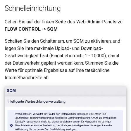
Warum erscheint eine
leiten
Schnelleinrichtung
Meldung beim DDNS-Test
GL-MT1300 (Beryl)
OpenVPN-Server-Zertifika
Gehen Sie auf der linken Seite des Web-Admin-Panels zu
Warum ist meine VPN-
aktualisieren
GL-AP1300 (Cirrus)
FLOW CONTROL
->
SQM
.
Geschwindigkeit langsame
als erwartet?
AdGuard Home DNS am V
GL-E750/GL-E750V2
Schalten Sie den Schalter um, um SQM zu aktivieren, und
vorbeileiten
(Mudi/Mudi V2)
legen Sie Ihre maximale Upload- und Download-
Wie hoch ist die
Geschwindigkeit fest (Eingabebereich: 1 - 10000), damit
Gerätekapazität meines
GL-X750 (Spitz)
der Datenverkehr geplant werden kann. Stimmen Sie die
Routers?
Werte für optimale Ergebnisse auf Ihre tatsächliche
GL-XE300 (Puli)
Internetbandbreite ab.
Wie groß ist die WLAN-
Abdeckung meines Router
GL-X300B (Collie)
U-Boot-Version aktualisier
GL-AR750S (Slate)
GL-AR750 (Creta)