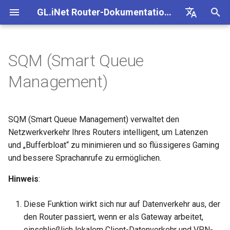
GL.iNet Router-Dokumentation 4
S
Deutsch
u
English
SQM (Smart Queue
GL-BE10000 (Slate 7 Pro)
Internet
VPN
Internet
WLAN
Clients
GoodCloud
VPN Dashboard
Plug-ins
Firewall
Unterstützte Modelle
Portweiterleitung
Übersicht
Firmware v4.9
Unsere neuen Produkte
Ersteinrichtung
Problemhinweis für GL-
Kein Zugriff auf das
OpenVPN einrichten
Firmware herunterladen
Status der LED-Anzeige
OpenVPN-Client einrichten
SMS
eSIM-Physikkarte mit
Site-to-Site
Verbindung mit EAP-
Client-Geräte blockieren
c
Español
Management)
kennenlernen
MT2500/GL-X3000/GL-
webbasierte Admin Panel
GL.iNet-Routern verwende
Netzwerk
h
Français
XE3000
GL-MT3600BE (Beryl 7)
Problemhinweise
Mobilfunk
Ethernet
AstroWarp
VPN-Client-Profil
Dynamisches DNS
Portweiterleitung
Schnelleinrichtung
ACL
Upgrade
Warnung des Browsers
WireGuard einrichten
Manuell aktualisieren oder
GL.iNet App
OpenVPN-Server einrichte
SMS-Weiterleitung
Über GoodCloud auf LuCI
Statische IP auf Client-
Unboxing & Ersteinrichtung
Android-5G-Hotspot kann
downgraden
eSIM-Physikkarte mit
zugreifen
Gastnetzwerk einrichten
Geräten manuell konfigurie
e
Italiano
SQM (Smart Queue Management) verwaltet den
Problemhinweis und
nicht gescannt werden
Android-Geräten verwende
GL-E5800 (Mudi 7)
Fehlerbehebung
eSIM
Repeater
OpenVPN-Client
Netzwerkspeicher
Multi-WAN
Admin-Zugriff
Geplante Aufgaben
FAQ zur Fehlerbehebung b
Nicht-VPN-Datenverkehr
Brume 2 zur mobilen App
Eigenen WireGuard-
Modulprotokolle abrufen
w
日本語
Lösungen für GL-X3000/G
Tutorials
Netzwerkverkehr Ihres Routers intelligent, um Latenzen
der Internetverbindung
blockieren
hinzufügen
Heimserver aufbauen
Wi-Fi-Abdeckung, Access
Prüfen, ob eine öffentliche
X2000 bei Problemen mit 
iPhone-5G-Hotspot kann ni
Points und Sendeleistung
vorhanden ist
GL-MT5000 (Brume 3)
VPN
GoodCloud
Tethering
OpenVPN-Server
AdGuard Home
LAN
NAT-Modus
Admin-Passwort
und „Bufferbloat“ zu minimieren und so flüssigeres Gaming
Quectel-Modul aktualisiere
i
Polski
SIM-Karten
gescannt werden
verstehen
Verbindung mit öffentlich
VPN Kill Switch
WAN in LAN ändern
VPN-Obfuskation einrichte
und bessere Sprachanrufe zu ermöglichen.
r
Hotspot mit Captive Portal
Router aktualisieren oder
GL-BE9300 (Flint 3)
Upgrade
Network
Cellular
WireGuard-Client
Kindersicherung
Gastnetzwerk
Display-Verwaltung
Status der Carrier
Hinweis
:
iPhone-Tethering
Drop-in Gateway einrichten
downgraden
d
TCP oder UDP
Zugriff auf GL.iNet und
NordVPN mit einer
Aggregation prüfen
fehlgeschlagen
Ethernet-Gerät nur über Wi-
AdGuard Home über HTTP
dedizierten IP verbinden
GL-BE6500 (Flint 3e)
Weitere Themen
Weitere Themen
WireGuard-Server
Bark
IoT-Netzwerk
USB & Stromversorgung
i
Diese Funktion wirkt sich nur auf Datenverkehr aus, der
verbinden
Portweiterleitung auf dem
Per SSH am Router anmel
AmneziaWG-Verschleierun
Spitz AX für ein Wohnmobi
den Router passiert, wenn er als Gateway arbeitet,
n
Leitfaden zur Fehlerbeheb
Hauptrouter einrichten
Verbindung mit Starlink Dis
Surfshark mit einer
einrichten
GL-BE3600 (Slate 7)
Tailscale
DNS
Zeitzone
einschließlich lokalem Client-Datenverkehr und VPN-