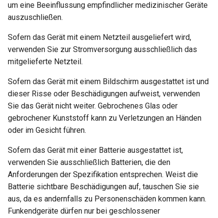
um eine Beeinflussung empfindlicher medizinischer Geräte
VPN-Cascading aktivieren
auszuschließen.
WireGuard-Server funktioni
Anwendungen
nicht ordnungsgemäß
WireGuard zum Schutz von
Sofern das Gerät mit einem Netzteil ausgeliefert wird,
RDP von außerhalb des
System
verwenden Sie zur Stromversorgung ausschließlich das
Hängt bei „Installing“ währ
Netzwerks verwenden
mitgelieferte Netzteil.
des Firmware-Updates
Konfigurationsdateien von
Sofern das Gerät mit einem Bildschirm ausgestattet ist und
Hängt bei „Reverting“
WireGuard-Dienstanbietern
dieser Risse oder Beschädigungen aufweist, verwenden
während des Firmware-
abrufen
Sie das Gerät nicht weiter. Gebrochenes Glas oder
Resets
gebrochener Kunststoff kann zu Verletzungen an Händen
Feste IP für OpenVPN-Clie
oder im Gesicht führen.
Hängt bei „Rebooting“
reservieren
Sofern das Gerät mit einer Batterie ausgestattet ist,
während des Firmware-
verwenden Sie ausschließlich Batterien, die den
Neustarts
Zugriff auf WAN erlauben,
Anforderungen der Spezifikation entsprechen. Weist die
wenn VPN-Client aktiviert i
Wie behebt man einen
Batterie sichtbare Beschädigungen auf, tauschen Sie sie
Subnetzkonflikt?
DNS des VPN-Clients zum
aus, da es andernfalls zu Personenschäden kommen kann.
Upstream-DNS des Server
Funkendgeräte dürfen nur bei geschlossener