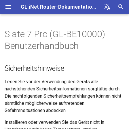
GL.iNet Router-Dokumentation 4
S
Deutsch
u
English
Slate 7 Pro (GL-BE10000)
Sicherheitshinweise
Internet
VPN
Internetverbindung
Firmware v4.9
Unsere neuen Produkte
Ersteinrichtung
Problemhinweis für GL-
Kein Zugriff auf das
OpenVPN einrichten
Firmware herunterladen
Status der LED-Anzeige
OpenVPN-Client einrichten
SMS
eSIM-Physikkarte mit
Site-to-Site
Verbindung mit EAP-
Client-Geräte blockieren
Internet
WLAN
Clients
GoodCloud
VPN Dashboard
Plug-ins
Firewall
DPI-Engine
Portweiterleitung
Übersicht
c
Español
Benutzerhandbuch
kennenlernen
MT2500/GL-X3000/GL-
webbasierte Admin Panel
GL.iNet-Routern verwende
Netzwerk
h
Français
XE3000
Produktübersicht
Problemhinweise
Mobilfunk
WLAN
Warnung des Browsers
WireGuard einrichten
Manuell aktualisieren oder
GL.iNet App
OpenVPN-Server einrichte
SMS-Weiterleitung
Über GoodCloud auf LuCI
Statische IP auf Client-
Ethernet
AstroWarp
VPN-Client-Profil
Dynamisches DNS
Portweiterleitung
Datenstatistiken
ACL
Upgrade
Unboxing & Ersteinrichtung
Android-5G-Hotspot kann
downgraden
eSIM-Physikkarte mit
zugreifen
Gastnetzwerk einrichten
Geräten manuell konfigurie
e
Italiano
Sicherheitshinweise
Problemhinweis und
nicht gescannt werden
Android-Geräten verwende
Lieferumfang
Fehlerbehebung
eSIM
Clients
FAQ zur Fehlerbehebung b
Nicht-VPN-Datenverkehr
Brume 2 zur mobilen App
Eigenen WireGuard-
Modulprotokolle abrufen
Repeater
OpenVPN-Client
Netzwerkspeicher
Multi-WAN
Inhaltsfilter
Admin-Zugriff
Geplante Aufgaben
w
日本語
Lösungen für GL-X3000/G
Tutorials
der Internetverbindung
blockieren
hinzufügen
Heimserver aufbauen
Wi-Fi-Abdeckung, Access
Prüfen, ob eine öffentliche
X2000 bei Problemen mit 
iPhone-5G-Hotspot kann ni
Points und Sendeleistung
vorhanden ist
Touchscreen
VPN
GoodCloud
Cloud-Dienste
Quectel-Modul aktualisiere
Tethering
OpenVPN-Server
AdGuard Home
LAN
QoS
NAT-Modus
Admin-Passwort
i
Lesen Sie vor der Verwendung des Geräts alle
Polski
SIM-Karten
gescannt werden
verstehen
Verbindung mit öffentlich
VPN Kill Switch
WAN in LAN ändern
VPN-Obfuskation einrichte
nachstehenden Sicherheitsinformationen sorgfältig durch.
r
Hotspot mit Captive Portal
Router aktualisieren oder
So richten Sie Slate 7 Pro ein
Upgrade
Network
VPN
Status der Carrier
Cellular
WireGuard-Client
Kindersicherung
Gastnetzwerk
SQM
Display-Verwaltung
Die nachfolgenden Sicherheitsempfehlungen können nicht
iPhone-Tethering
Drop-in Gateway einrichten
downgraden
d
TCP oder UDP
Zugriff auf GL.iNet und
NordVPN mit einer
Aggregation prüfen
sämtliche möglicherweise auftretenden
fehlgeschlagen
Ethernet-Gerät nur über Wi-
AdGuard Home über HTTP
dedizierten IP verbinden
Weitere Themen
Weitere Themen
Anwendungen
1. Einschalten
WireGuard-Server
Bark
IoT-Netzwerk
Kindersicherung (v4.9)
USB & Stromversorgung
Gefahrensituationen abdecken.
i
verbinden
Portweiterleitung auf dem
Per SSH am Router anmel
AmneziaWG-Verschleierun
Spitz AX für ein Wohnmobi
Installieren oder verwenden Sie das Gerät nicht in
n
Leitfaden zur Fehlerbeheb
Hauptrouter einrichten
Verbindung mit Starlink Dis
Surfshark mit einer
einrichten
Netzwerk
2. Gerät verbinden
Tailscale
DNS
Zeitzone