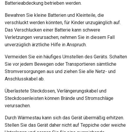
Warum erscheint eine
leiten
Batterieabdeckung betrieben werden.
Meldung beim DDNS-Test
Bewahren Sie kleine Batterien und Kleinteile, die
OpenVPN-Server-Zertifika
verschluckt werden könnten, für Kinder unzugänglich auf.
Warum ist meine VPN-
aktualisieren
Das Verschlucken einer Batterie kann schwere
Geschwindigkeit langsame
Verletzungen verursachen; nehmen Sie in diesem Fall
als erwartet?
AdGuard Home DNS am V
unverzüglich ärztliche Hilfe in Anspruch.
vorbeileiten
Wie hoch ist die
Vermeiden Sie ein häufiges Umstellen des Geräts. Schalten
Gerätekapazität meines
Sie vor jedem Bewegen oder Transportieren sämtliche
Routers?
Stromversorgungen aus und ziehen Sie alle Netz- und
Anschlusskabel ab.
Wie groß ist die WLAN-
Abdeckung meines Router
Überlastete Steckdosen, Verlängerungskabel und
Steckdosenleisten können Brände und Stromschläge
U-Boot-Version aktualisier
verursachen.
Durch Wärmestau kann sich das Gerät übermäßig erhitzen.
Stellen Sie das Gerät daher nicht auf Teppiche oder weiche