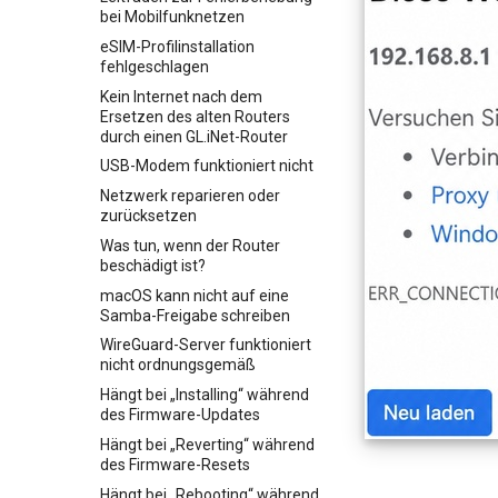
bei Mobilfunknetzen
eSIM-Profilinstallation
fehlgeschlagen
Kein Internet nach dem
Ersetzen des alten Routers
durch einen GL.iNet-Router
USB-Modem funktioniert nicht
Netzwerk reparieren oder
zurücksetzen
Was tun, wenn der Router
beschädigt ist?
macOS kann nicht auf eine
Samba-Freigabe schreiben
WireGuard-Server funktioniert
nicht ordnungsgemäß
Hängt bei „Installing“ während
des Firmware-Updates
Hängt bei „Reverting“ während
des Firmware-Resets
Hängt bei „Rebooting“ während