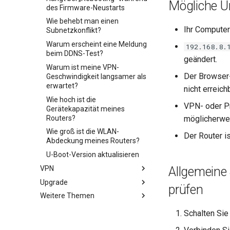
Mögliche U
des Firmware-Neustarts
Wie behebt man einen
Ihr Computer
Subnetzkonflikt?
Warum erscheint eine Meldung
192.168.8.
beim DDNS-Test?
geändert.
Warum ist meine VPN-
Der Browser-
Geschwindigkeit langsamer als
erwartet?
nicht erreichb
Wie hoch ist die
VPN- oder Pr
Gerätekapazität meines
Routers?
möglicherweis
Wie groß ist die WLAN-
Der Router is
Abdeckung meines Routers?
U-Boot-Version aktualisieren
VPN
Allgemeine 
Upgrade
OpenVPN einrichten
prüfen
Weitere Themen
WireGuard einrichten
Firmware herunterladen
Nicht-VPN-Datenverkehr
Manuell aktualisieren oder
Status der LED-Anzeige
Schalten Sie
blockieren
downgraden
GL.iNet App