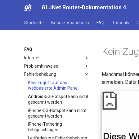
GL.iNet Router-Dokumentation 4
Startseite
Benutzerhandbuch
FAQ
Tutorials
O
Kein Zug
FAQ
Internet
Problemhinweise
Ersteinrichtung
Manchmal könne
Fehlerbehebung
Warnung des Browsers
Problemhinweis für GL-
MT2500/GL-X3000/GL-XE3000
anmelden. Dafür 
FAQ zur Fehlerbehebung bei
Kein Zugriff auf das
der Internetverbindung
Problemhinweis und Lösungen
webbasierte Admin Panel
für GL-X3000/GL-X2000 bei
Verbindung mit öffentlichem
Android-5G-Hotspot kann nicht
Problemen mit EE-SIM-Karten
Hotspot mit Captive Portal
gescannt werden
Ethernet-Gerät nur über Wi-Fi
iPhone-5G-Hotspot kann nicht
verbinden
gescannt werden
iPhone-Tethering
fehlgeschlagen
Leitfaden zur Fehlerbehebung