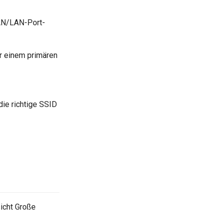
WAN/LAN-Port-
r einem primären
die richtige SSID
sicht Große