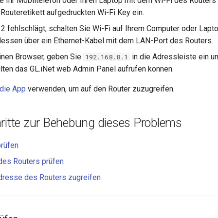
e Ihr Mobiltelefon oder Ihren Laptop mit dem Wi-Fi des Routers
Routeretikett aufgedruckten Wi-Fi Key ein.
 2 fehlschlägt, schalten Sie Wi-Fi auf Ihrem Computer oder Lapt
tdessen über ein Ethernet-Kabel mit dem LAN-Port des Routers.
inen Browser, geben Sie
in die Adressleiste ein u
192.168.8.1
ollten das GL.iNet web Admin Panel aufrufen können.
die App
verwenden, um auf den Router zuzugreifen.
hritte zur Behebung dieses Problems
prüfen
des Routers prüfen
dresse des Routers zugreifen