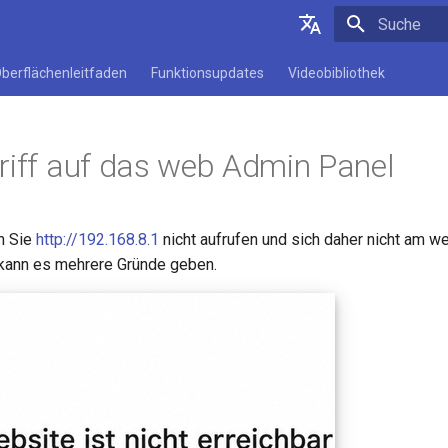
Suche wird in
Deutsch
berflächenleitfaden
Funktionsupdates
Videobibliothek
English
Español
riff auf das web Admin Panel
Français
Italiano
n Sie
http://192.168.8.1
nicht aufrufen und sich daher nicht am 
日本語
kann es mehrere Gründe geben.
Polski