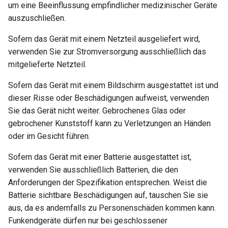
um eine Beeinflussung empfindlicher medizinischer Geräte
VPN-Cascading aktivieren
auszuschließen.
WireGuard-Server funktioni
nicht ordnungsgemäß
WireGuard zum Schutz von
Sofern das Gerät mit einem Netzteil ausgeliefert wird,
RDP von außerhalb des
verwenden Sie zur Stromversorgung ausschließlich das
Hängt bei „Installing“ währ
Netzwerks verwenden
mitgelieferte Netzteil.
des Firmware-Updates
Konfigurationsdateien von
Sofern das Gerät mit einem Bildschirm ausgestattet ist und
Hängt bei „Reverting“
WireGuard-Dienstanbietern
dieser Risse oder Beschädigungen aufweist, verwenden
während des Firmware-
abrufen
Sie das Gerät nicht weiter. Gebrochenes Glas oder
Resets
gebrochener Kunststoff kann zu Verletzungen an Händen
Feste IP für OpenVPN-Clie
oder im Gesicht führen.
Hängt bei „Rebooting“
reservieren
Sofern das Gerät mit einer Batterie ausgestattet ist,
während des Firmware-
verwenden Sie ausschließlich Batterien, die den
Neustarts
Zugriff auf WAN erlauben,
Anforderungen der Spezifikation entsprechen. Weist die
wenn VPN-Client aktiviert i
Wie behebt man einen
Batterie sichtbare Beschädigungen auf, tauschen Sie sie
Subnetzkonflikt?
DNS des VPN-Clients zum
aus, da es andernfalls zu Personenschäden kommen kann.
Upstream-DNS des Server
Funkendgeräte dürfen nur bei geschlossener