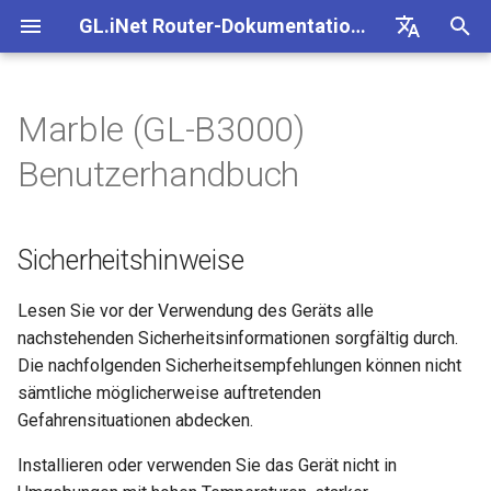
GL.iNet Router-Dokumentation 4
S
Deutsch
u
English
Marble (GL-B3000)
Sicherheitshinweise
Internet
VPN
Internetverbindung
Firmware v4.9
Unsere neuen Produkte
Ersteinrichtung
Problemhinweis für GL-
Kein Zugriff auf das
OpenVPN einrichten
Firmware herunterladen
Status der LED-Anzeige
OpenVPN-Client einrichten
SMS
eSIM-Physikkarte mit
Site-to-Site
Verbindung mit EAP-
Client-Geräte blockieren
Internet
WLAN
Clients
GoodCloud
VPN Dashboard
Plug-ins
Firewall
DPI-Engine
Portweiterleitung
Übersicht
c
Español
Benutzerhandbuch
kennenlernen
MT2500/GL-X3000/GL-
webbasierte Admin Panel
GL.iNet-Routern verwende
Netzwerk
h
Français
XE3000
Produktübersicht
Problemhinweise
Mobilfunk
WLAN
Warnung des Browsers
WireGuard einrichten
Manuell aktualisieren oder
GL.iNet App
OpenVPN-Server einrichte
SMS-Weiterleitung
Über GoodCloud auf LuCI
Statische IP auf Client-
Ethernet
AstroWarp
VPN-Client-Profil
Dynamisches DNS
Portweiterleitung
Datenstatistiken
ACL
Upgrade
Unboxing & Ersteinrichtung
Android-5G-Hotspot kann
downgraden
eSIM-Physikkarte mit
zugreifen
Gastnetzwerk einrichten
Geräten manuell konfigurie
e
Italiano
Sicherheitshinweise
Problemhinweis und
nicht gescannt werden
Android-Geräten verwende
Lieferumfang
Fehlerbehebung
eSIM
Clients
FAQ zur Fehlerbehebung b
Nicht-VPN-Datenverkehr
Brume 2 zur mobilen App
Eigenen WireGuard-
Modulprotokolle abrufen
Repeater
OpenVPN-Client
Netzwerkspeicher
Multi-WAN
Inhaltsfilter
Admin-Zugriff
Geplante Aufgaben
w
日本語
Lösungen für GL-X3000/G
Tutorials
der Internetverbindung
blockieren
hinzufügen
Heimserver aufbauen
Wi-Fi-Abdeckung, Access
Prüfen, ob eine öffentliche
X2000 bei Problemen mit 
iPhone-5G-Hotspot kann ni
Points und Sendeleistung
vorhanden ist
So richten Sie Marble ein
VPN
GoodCloud
Cloud-Dienste
Quectel-Modul aktualisiere
Tethering
OpenVPN-Server
AdGuard Home
LAN
QoS
NAT-Modus
Admin-Passwort
i
Lesen Sie vor der Verwendung des Geräts alle
Polski
SIM-Karten
gescannt werden
verstehen
Verbindung mit öffentlich
VPN Kill Switch
WAN in LAN ändern
VPN-Obfuskation einrichte
nachstehenden Sicherheitsinformationen sorgfältig durch.
r
Hotspot mit Captive Portal
Router aktualisieren oder
Upgrade
Network
VPN
1. Einschalten
Status der Carrier
Cellular
WireGuard-Client
Kindersicherung
Gastnetzwerk
SQM
Display-Verwaltung
Die nachfolgenden Sicherheitsempfehlungen können nicht
iPhone-Tethering
Drop-in Gateway einrichten
downgraden
d
TCP oder UDP
Zugriff auf GL.iNet und
NordVPN mit einer
Aggregation prüfen
sämtliche möglicherweise auftretenden
fehlgeschlagen
Ethernet-Gerät nur über Wi-
AdGuard Home über HTTP
dedizierten IP verbinden
Weitere Themen
Weitere Themen
Anwendungen
2. Gerät verbinden
WireGuard-Server
Bark
IoT-Netzwerk
Kindersicherung (v4.9)
USB & Stromversorgung
Gefahrensituationen abdecken.
i
verbinden
Portweiterleitung auf dem
Per SSH am Router anmel
AmneziaWG-Verschleierun
Spitz AX für ein Wohnmobi
Installieren oder verwenden Sie das Gerät nicht in
n
Leitfaden zur Fehlerbeheb
Hauptrouter einrichten
Verbindung mit Starlink Dis
Surfshark mit einer
einrichten
Netzwerk
3. Im Web-Admin-Panel
Tailscale
DNS
Zeitzone