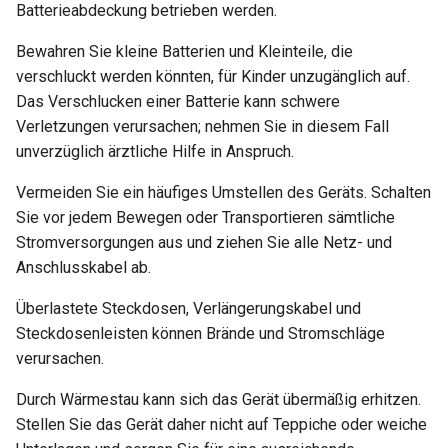
Warum erscheint eine
leiten
Batterieabdeckung betrieben werden.
Meldung beim DDNS-Test
Bewahren Sie kleine Batterien und Kleinteile, die
OpenVPN-Server-Zertifika
verschluckt werden könnten, für Kinder unzugänglich auf.
Warum ist meine VPN-
aktualisieren
Das Verschlucken einer Batterie kann schwere
Geschwindigkeit langsame
Verletzungen verursachen; nehmen Sie in diesem Fall
als erwartet?
AdGuard Home DNS am V
unverzüglich ärztliche Hilfe in Anspruch.
vorbeileiten
Wie hoch ist die
Vermeiden Sie ein häufiges Umstellen des Geräts. Schalten
Gerätekapazität meines
Sie vor jedem Bewegen oder Transportieren sämtliche
Routers?
Stromversorgungen aus und ziehen Sie alle Netz- und
Anschlusskabel ab.
Wie groß ist die WLAN-
Abdeckung meines Router
Überlastete Steckdosen, Verlängerungskabel und
Steckdosenleisten können Brände und Stromschläge
U-Boot-Version aktualisier
verursachen.
Durch Wärmestau kann sich das Gerät übermäßig erhitzen.
Stellen Sie das Gerät daher nicht auf Teppiche oder weiche