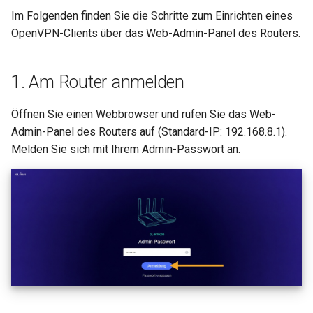
Im Folgenden finden Sie die Schritte zum Einrichten eines
GL-MT2500/GL-MT2500A
WireGuard-Server funktioni
(Brume 2)
OpenVPN-Clients über das Web-Admin-Panel des Routers.
nicht ordnungsgemäß
GL-SFT1200 (Opal)
1. Am Router anmelden
Hängt bei „Installing“ währ
des Firmware-Updates
GL-MT300N-V2 (Mango)
Öffnen Sie einen Webbrowser und rufen Sie das Web-
Admin-Panel des Routers auf (Standard-IP: 192.168.8.1).
Hängt bei „Reverting“
GL-AR300M (Shadow)
während des Firmware-
Melden Sie sich mit Ihrem Admin-Passwort an.
Resets
SIMPoYo 4G uFi
Hängt bei „Rebooting“
GL-M2
während des Firmware-
Neustarts
GL-S200
Wie behebt man einen
GL-S20
Subnetzkonflikt?
GL-S10