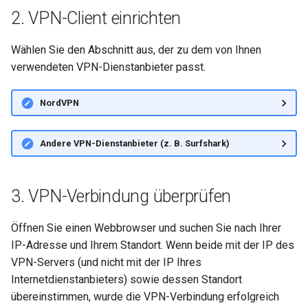
Warum erscheint eine
2. VPN-Client einrichten
Meldung beim DDNS-Test
GL-MT1300 (Beryl)
Wählen Sie den Abschnitt aus, der zu dem von Ihnen
Warum ist meine VPN-
GL-AP1300 (Cirrus)
verwendeten VPN-Dienstanbieter passt.
Geschwindigkeit langsame
als erwartet?
GL-E750/GL-E750V2
NordVPN
(Mudi/Mudi V2)
Wie hoch ist die
Gerätekapazität meines
Andere VPN-Dienstanbieter (z. B. Surfshark)
GL-X750 (Spitz)
Routers?
GL-XE300 (Puli)
Wie groß ist die WLAN-
3. VPN-Verbindung überprüfen
Abdeckung meines Router
GL-X300B (Collie)
Öffnen Sie einen Webbrowser und suchen Sie nach Ihrer
U-Boot-Version aktualisier
IP-Adresse und Ihrem Standort. Wenn beide mit der IP des
GL-AR750S (Slate)
VPN-Servers (und nicht mit der IP Ihres
Internetdienstanbieters) sowie dessen Standort
GL-AR750 (Creta)
übereinstimmen, wurde die VPN-Verbindung erfolgreich