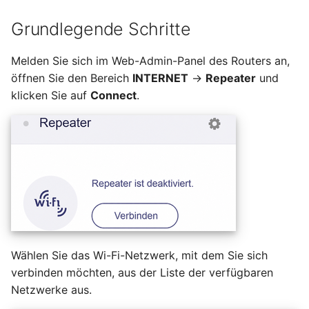
macOS kann nicht auf ei
OpenVPN TAP-S2S
Technischer Support übe
GL-MT2500/GL-MT2500A
Grundlegende Schritte
Samba-Freigabe schreib
aktivieren
GoodCloud
(Brume 2)
Melden Sie sich im Web-Admin-Panel des Routers an,
WireGuard-Server
VPN-Cascading aktivier
GL-SFT1200 (Opal)
öffnen Sie den Bereich
INTERNET
->
Repeater
und
funktioniert nicht
klicken Sie auf
Connect
.
ordnungsgemäß
WireGuard zum Schutz v
GL-MT300N-V2 (Mango)
RDP von außerhalb des
Hängt bei „Installing“
Netzwerks verwenden
GL-AR300M (Shadow)
während des Firmware-
Updates
Konfigurationsdateien v
SIMPoYo 4G uFi
WireGuard-Dienstanbiete
Hängt bei „Reverting“
abrufen
GL-M2
während des Firmware-
Resets
Feste IP für OpenVPN-
GL-S200
Client reservieren
Wählen Sie das Wi-Fi-Netzwerk, mit dem Sie sich
Hängt bei „Rebooting“
GL-S20
verbinden möchten, aus der Liste der verfügbaren
während des Firmware-
Zugriff auf WAN erlauben
Netzwerke aus.
Neustarts
wenn VPN-Client aktivier
GL-S10