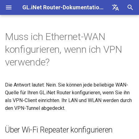
GL.iNet Router-Dokumentation 4
S
Deutsch
u
English
Muss ich Ethernet-WAN
GL-BE10000 (Slate 7 Pro)
Ersteinrichtung
Problemhinweis für GL-
Kein Zugriff auf das
Über Wi-Fi Repeater
Firmware herunterladen
Status der LED-Anzeige
VPN
Internetverbindung
Firmware v4.9
Unsere neuen Produkte
OpenVPN-Client einrichten
SMS
eSIM-Physikkarte mit
Site-to-Site
Verbindung mit EAP-
Client-Geräte blockieren
Internet
WLAN
Clients
GoodCloud
VPN Dashboard
Plug-ins
Firewall
DPI-Engine
Portweiterleitung
Übersicht
c
Español
konfigurieren, wenn ich VPN
MT2500/GL-X3000/GL-
webbasierte Admin Panel
konfigurieren
kennenlernen
GL.iNet-Routern verwende
Netzwerk
h
Français
XE3000
GL-MT3600BE (Beryl 7)
Warnung des Browsers
Manuell aktualisieren oder
GL.iNet App
Mobilfunk
WLAN
OpenVPN-Server einrichte
SMS-Weiterleitung
Über GoodCloud auf LuCI
Statische IP auf Client-
Ethernet
AstroWarp
VPN-Client-Profil
Dynamisches DNS
Portweiterleitung
Datenstatistiken
ACL
Upgrade
verwende?
Android-5G-Hotspot kann
Über Ethernet-Kabel
downgraden
Unboxing & Ersteinrichtung
eSIM-Physikkarte mit
zugreifen
Gastnetzwerk einrichten
Geräten manuell konfigurie
e
Italiano
Problemhinweis und
nicht gescannt werden
konfigurieren
Android-Geräten verwende
GL-E5800 (Mudi 7)
FAQ zur Fehlerbehebung bei
Brume 2 zur mobilen App
eSIM
Clients
Eigenen WireGuard-
Modulprotokolle abrufen
Repeater
OpenVPN-Client
Netzwerkspeicher
Multi-WAN
Inhaltsfilter
Admin-Zugriff
Geplante Aufgaben
w
日本語
Lösungen für GL-X3000/GL-
der Internetverbindung
hinzufügen
Tutorials
Heimserver aufbauen
Wi-Fi-Abdeckung, Access
Prüfen, ob eine öffentliche
Die Antwort lautet: Nein. Sie können jede beliebige WAN-
X2000 bei Problemen mit EE-
iPhone-5G-Hotspot kann nicht
Über USB Tethering
Points und Sendeleistung
vorhanden ist
GL-MT5000 (Brume 3)
GoodCloud
Cloud-Dienste
Quectel-Modul aktualisiere
Tethering
OpenVPN-Server
AdGuard Home
LAN
QoS
NAT-Modus
Admin-Passwort
i
Polski
Quelle für Ihren GL.iNet Router konfigurieren, wenn Sie ihn
SIM-Karten
gescannt werden
konfigurieren
verstehen
Verbindung mit öffentlichem
WAN in LAN ändern
VPN-Obfuskation einrichte
r
als VPN-Client einrichten. Ihr LAN und WLAN werden durch
Hotspot mit Captive Portal
Router aktualisieren oder
GL-BE9300 (Flint 3)
Network
VPN
Status der Carrier
Cellular
WireGuard-Client
Kindersicherung
Gastnetzwerk
SQM
Display-Verwaltung
den VPN-Tunnel abgedeckt.
iPhone-Tethering
Drop-in Gateway einrichten
downgraden
d
Zugriff auf GL.iNet und
NordVPN mit einer
Aggregation prüfen
fehlgeschlagen
Ethernet-Gerät nur über Wi-Fi
AdGuard Home über HTTPS
dedizierten IP verbinden
GL-BE6500 (Flint 3e)
Weitere Themen
Anwendungen
WireGuard-Server
Bark
IoT-Netzwerk
Kindersicherung (v4.9)
USB & Stromversorgung
i
verbinden
Portweiterleitung auf dem
Per SSH am Router anmel
Spitz AX für ein Wohnmobi
Über Wi-Fi Repeater konfigurieren
n
Leitfaden zur Fehlerbehebung
Hauptrouter einrichten
Verbindung mit Starlink Dish
Surfshark mit einer
einrichten
GL-BE3600 (Slate 7)
Netzwerk
Tailscale
DNS
Zeitzone