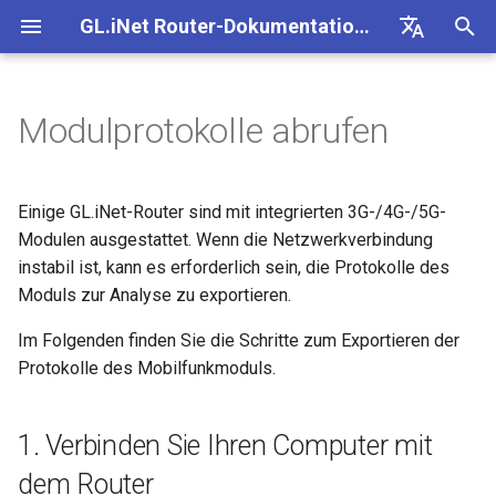
GL.iNet Router-Dokumentation 4
S
Deutsch
u
English
Modulprotokolle abrufen
GL-BE10000 (Slate 7 Pro)
Internet
OpenVPN-Client einrichten
1. Verbinden Sie Ihren
eSIM-Physikkarte mit
Site-to-Site
Verbindung mit EAP-
Client-Geräte blockieren
Internetverbindung
Firmware v4.9
Unsere neuen Produkte
Ersteinrichtung
Problemhinweis für GL-
Kein Zugriff auf das
OpenVPN einrichten
Firmware herunterladen
Status der LED-Anzeige
Internet
WLAN
Clients
GoodCloud
VPN Dashboard
Plug-ins
Firewall
DPI-Engine
Portweiterleitung
Übersicht
c
Español
Computer mit dem Router
GL.iNet-Routern verwenden
Netzwerk
kennenlernen
MT2500/GL-X3000/GL-
webbasierte Admin Panel
h
Français
XE3000
GL-MT3600BE (Beryl 7)
Problemhinweise
OpenVPN-Server einrichten
Über GoodCloud auf LuCI
Statische IP auf Client-
WLAN
Warnung des Browsers
WireGuard einrichten
Manuell aktualisieren oder
GL.iNet App
Ethernet
AstroWarp
VPN-Client-Profil
Dynamisches DNS
Portweiterleitung
Datenstatistiken
ACL
Upgrade
Einige GL.iNet-Router sind mit integrierten 3G-/4G-/5G-
2. Melden Sie sich per SSH
eSIM-Physikkarte mit
zugreifen
Gastnetzwerk einrichten
Geräten manuell konfigurieren
Unboxing & Ersteinrichtung
Android-5G-Hotspot kann
downgraden
e
Italiano
Modulen ausgestattet. Wenn die Netzwerkverbindung
an Ihrem Router an
Android-Geräten verwenden
Problemhinweis und
nicht gescannt werden
GL-E5800 (Mudi 7)
Fehlerbehebung
Eigenen WireGuard-
Clients
FAQ zur Fehlerbehebung b
Nicht-VPN-Datenverkehr
Brume 2 zur mobilen App
Repeater
OpenVPN-Client
Netzwerkspeicher
Multi-WAN
Inhaltsfilter
Admin-Zugriff
Geplante Aufgaben
instabil ist, kann es erforderlich sein, die Protokolle des
w
日本語
Lösungen für GL-X3000/G
Heimserver aufbauen
Wi-Fi-Abdeckung, Access
Prüfen, ob eine öffentliche IP
Tutorials
der Internetverbindung
blockieren
hinzufügen
Moduls zur Analyse zu exportieren.
X2000 bei Problemen mit 
3. Modulprotokolle abrufen
Points und Sendeleistung
vorhanden ist
iPhone-5G-Hotspot kann ni
GL-MT5000 (Brume 3)
VPN
Cloud-Dienste
Tethering
OpenVPN-Server
AdGuard Home
LAN
QoS
NAT-Modus
Admin-Passwort
i
Polski
SIM-Karten
verstehen
gescannt werden
VPN-Obfuskation einrichten
Verbindung mit öffentlich
VPN Kill Switch
WAN in LAN ändern
Im Folgenden finden Sie die Schritte zum Exportieren der
r
Router aktualisieren oder
Für GL-XE300/GL-X750/GL-
Hotspot mit Captive Portal
GL-BE9300 (Flint 3)
Upgrade
VPN
Cellular
WireGuard-Client
Kindersicherung
Gastnetzwerk
SQM
Display-Verwaltung
Protokolle des Mobilfunkmoduls.
Drop-in Gateway einrichten
downgraden
X300B
iPhone-Tethering
d
NordVPN mit einer
TCP oder UDP
Zugriff auf GL.iNet und
fehlgeschlagen
dedizierten IP verbinden
Ethernet-Gerät nur über Wi-
AdGuard Home über HTTP
GL-BE6500 (Flint 3e)
Weitere Themen
Anwendungen
WireGuard-Server
Bark
IoT-Netzwerk
Kindersicherung (v4.9)
USB & Stromversorgung
i
1. Verbinden Sie Ihren Computer mit
Portweiterleitung auf dem
Per SSH am Router anmelden
Für GL-X3000/GL-XE3000
verbinden
AmneziaWG-Verschleierun
n
Hauptrouter einrichten
Leitfaden zur Fehlerbeheb
Surfshark mit einer
Verbindung mit Starlink Dis
GL-BE3600 (Slate 7)
Netzwerk
Tailscale
DNS
Zeitzone
dem Router