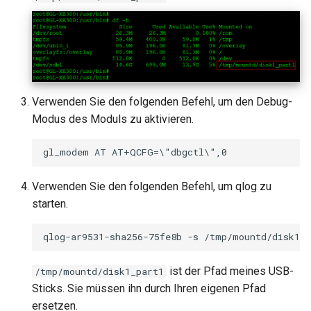
leiten
Warum erscheint eine
Meldung beim DDNS-Test
GL-MT1300 (Beryl)
OpenVPN-Server-Zertifikate
aktualisieren
Warum ist meine VPN-
GL-AP1300 (Cirrus)
Geschwindigkeit langsame
als erwartet?
AdGuard Home DNS am VPN
GL-E750/GL-E750V2
Verwenden Sie den folgenden Befehl, um den Debug-
vorbeileiten
(Mudi/Mudi V2)
Modus des Moduls zu aktivieren.
Wie hoch ist die
Gerätekapazität meines
GL-X750 (Spitz)
Routers?
GL-XE300 (Puli)
Verwenden Sie den folgenden Befehl, um qlog zu
Wie groß ist die WLAN-
starten.
Abdeckung meines Router
GL-X300B (Collie)
U-Boot-Version aktualisier
GL-AR750S (Slate)
ist der Pfad meines USB-
/tmp/mountd/disk1_part1
GL-AR750 (Creta)
Sticks. Sie müssen ihn durch Ihren eigenen Pfad
ersetzen.