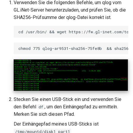
Verwenden Sie die folgenden Befehle, um qlog vom
VPN-Cascading aktivieren
GL-MT2500/GL-MT2500A
GL.iNet-Server herunterzuladen, und prüfen Sie, ob die
WireGuard-Server funktioni
(Brume 2)
SHA256-Prüfsumme der qlog-Datei korrekt ist.
nicht ordnungsgemäß
WireGuard zum Schutz von
RDP von außerhalb des
GL-SFT1200 (Opal)
Netzwerks verwenden
Hängt bei „Installing“ währ
des Firmware-Updates
GL-MT300N-V2 (Mango)
Konfigurationsdateien von
WireGuard-Dienstanbietern
Hängt bei „Reverting“
GL-AR300M (Shadow)
abrufen
während des Firmware-
Resets
SIMPoYo 4G uFi
Feste IP für OpenVPN-Client
reservieren
Hängt bei „Rebooting“
GL-M2
während des Firmware-
Neustarts
Zugriff auf WAN erlauben,
Stecken Sie einen USB-Stick ein und verwenden Sie
GL-S200
wenn VPN-Client aktiviert ist
den Befehl
, um den Einhängepfad zu ermitteln.
df
Wie behebt man einen
Merken Sie sich diesen Pfad.
GL-S20
Subnetzkonflikt?
DNS des VPN-Clients zum
Der Einhängepfad meines USB-Sticks ist
Upstream-DNS des Servers
GL-S10
/tmp/mountd/disk1_part1