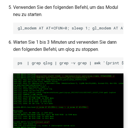
GL-B1300 (Convexa-B)
Verwenden Sie den folgenden Befehl, um das Modul
neu zu starten.
GL-S1300 (Convexa-S)
GL-MV1000 (Brume)
Warten Sie 1 bis 3 Minuten und verwenden Sie dann
den folgenden Befehl, um qlog zu stoppen.