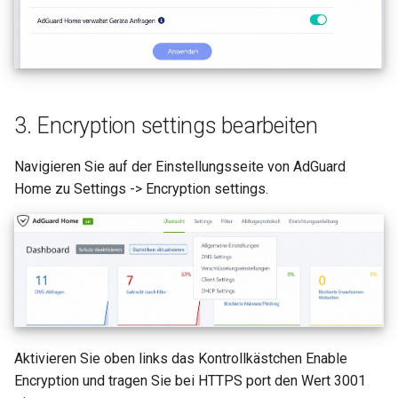
Warum erscheint eine
leiten
Meldung beim DDNS-Test?
GL-MT1300 (Beryl)
OpenVPN-Server-Zertifika
Warum ist meine VPN-
aktualisieren
GL-AP1300 (Cirrus)
Geschwindigkeit langsamer
als erwartet?
AdGuard Home DNS am V
3. Encryption settings bearbeiten
GL-E750/GL-E750V2
vorbeileiten
(Mudi/Mudi V2)
Wie hoch ist die
Navigieren Sie auf der Einstellungsseite von AdGuard
Gerätekapazität meines
GL-X750 (Spitz)
Home zu Settings -> Encryption settings.
Routers?
GL-XE300 (Puli)
Wie groß ist die WLAN-
Abdeckung meines Routers?
GL-X300B (Collie)
U-Boot-Version aktualisieren
GL-AR750S (Slate)
Aktivieren Sie oben links das Kontrollkästchen Enable
GL-AR750 (Creta)
Encryption und tragen Sie bei HTTPS port den Wert 3001