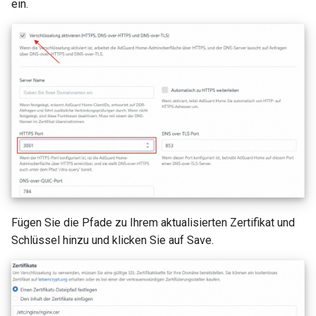
ein.
GL-B1300 (Convexa-B)
GL-S1300 (Convexa-S)
GL-MV1000 (Brume)
Fügen Sie die Pfade zu Ihrem aktualisierten Zertifikat und
Schlüssel hinzu und klicken Sie auf Save.