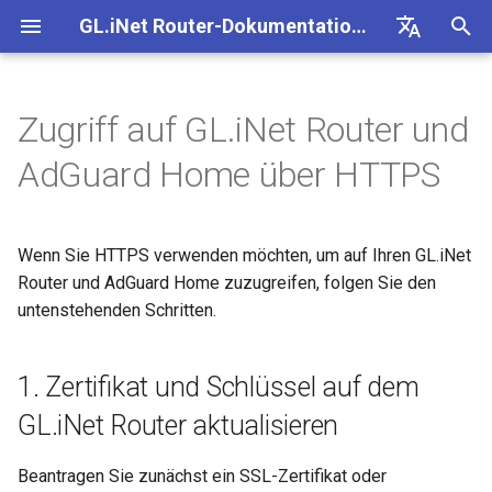
GL.iNet Router-Dokumentation 4
S
Deutsch
u
English
Zugriff auf GL.iNet Router und
GL-BE10000 (Slate 7 Pro)
Ersteinrichtung
Problemhinweis für GL-
Kein Zugriff auf das
OpenVPN einrichten
Firmware herunterladen
1. Zertifikat und Schlüssel auf
VPN
Internetverbindung
Firmware v4.9
Unsere neuen Produkte
OpenVPN-Client einrichten
SMS
eSIM-Physikkarte mit
Site-to-Site
Verbindung mit EAP-
Client-Geräte blockieren
Internet
WLAN
Clients
GoodCloud
VPN Dashboard
Plug-ins
Firewall
DPI-Engine
Portweiterleitung
Übersicht
c
Español
AdGuard Home über HTTPS
MT2500/GL-X3000/GL-
webbasierte Admin Panel
dem GL.iNet Router
kennenlernen
GL.iNet-Routern verwende
Netzwerk
h
Français
XE3000
aktualisieren
GL-MT3600BE (Beryl 7)
Warnung des Browsers
WireGuard einrichten
Manuell aktualisieren oder
Mobilfunk
WLAN
OpenVPN-Server einrichte
SMS-Weiterleitung
Über GoodCloud auf LuCI
Statische IP auf Client-
Ethernet
AstroWarp
VPN-Client-Profil
Dynamisches DNS
Portweiterleitung
Datenstatistiken
ACL
Upgrade
Android-5G-Hotspot kann
downgraden
Unboxing & Ersteinrichtung
eSIM-Physikkarte mit
zugreifen
Gastnetzwerk einrichten
Geräten manuell konfigurie
e
Italiano
Problemhinweis und
nicht gescannt werden
2. AdGuard Home aktivieren
Wenn Sie HTTPS verwenden möchten, um auf Ihren GL.iNet
Android-Geräten verwende
GL-E5800 (Mudi 7)
FAQ zur Fehlerbehebung bei
Nicht-VPN-Datenverkehr
eSIM
Clients
Eigenen WireGuard-
Modulprotokolle abrufen
Repeater
OpenVPN-Client
Netzwerkspeicher
Multi-WAN
Inhaltsfilter
Admin-Zugriff
Geplante Aufgaben
w
日本語
Lösungen für GL-X3000/GL-
der Internetverbindung
blockieren
Tutorials
Router und AdGuard Home zuzugreifen, folgen Sie den
Heimserver aufbauen
Wi-Fi-Abdeckung, Access
Prüfen, ob eine öffentliche
X2000 bei Problemen mit EE-
iPhone-5G-Hotspot kann nicht
3. Encryption settings
Points und Sendeleistung
vorhanden ist
GL-MT5000 (Brume 3)
GoodCloud
Cloud-Dienste
untenstehenden Schritten.
Quectel-Modul aktualisiere
Tethering
OpenVPN-Server
AdGuard Home
LAN
QoS
NAT-Modus
Admin-Passwort
i
Polski
SIM-Karten
gescannt werden
bearbeiten
verstehen
Verbindung mit öffentlichem
VPN Kill Switch
VPN-Obfuskation einrichte
r
Hotspot mit Captive Portal
Router aktualisieren oder
GL-BE9300 (Flint 3)
Network
VPN
Status der Carrier
Cellular
WireGuard-Client
Kindersicherung
Gastnetzwerk
SQM
Display-Verwaltung
1. Zertifikat und Schlüssel auf dem
iPhone-Tethering
Drop-in Gateway einrichten
downgraden
d
TCP oder UDP
NordVPN mit einer
Aggregation prüfen
fehlgeschlagen
Ethernet-Gerät nur über Wi-Fi
dedizierten IP verbinden
GL-BE6500 (Flint 3e)
Weitere Themen
Anwendungen
WireGuard-Server
Bark
IoT-Netzwerk
Kindersicherung (v4.9)
USB & Stromversorgung
GL.iNet Router aktualisieren
i
verbinden
Portweiterleitung auf dem
Per SSH am Router anmel
AmneziaWG-Verschleierung
Spitz AX für ein Wohnmobi
n
Leitfaden zur Fehlerbehebung
Hauptrouter einrichten
Surfshark mit einer
einrichten
GL-BE3600 (Slate 7)
Netzwerk
Tailscale
DNS
Zeitzone
Beantragen Sie zunächst ein SSL-Zertifikat oder