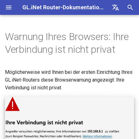
GL.iNet Router-Dokumentation 4
S
Deutsch
u
English
Warnung Ihres Browsers: Ihre
GL-BE10000 (Slate 7 Pro)
Ist das Öffnen von
Problemhinweis für GL-
Kein Zugriff auf das
OpenVPN einrichten
Firmware herunterladen
Status der LED-Anzeige
VPN
Internetverbindung
Firmware v4.9
Unsere neuen Produkte
OpenVPN-Client einrichten
SMS
eSIM-Physikkarte mit
Site-to-Site
Verbindung mit EAP-
Client-Geräte blockieren
Internet
WLAN
Clients
GoodCloud
VPN Dashboard
Plug-ins
Firewall
DPI-Engine
Portweiterleitung
Übersicht
c
Español
Verbindung ist nicht privat
192.168.8.1 sicher?
MT2500/GL-X3000/GL-
webbasierte Admin Panel
kennenlernen
GL.iNet-Routern verwende
Netzwerk
h
Français
XE3000
GL-MT3600BE (Beryl 7)
WireGuard einrichten
Manuell aktualisieren oder
GL.iNet App
Mobilfunk
WLAN
OpenVPN-Server einrichte
SMS-Weiterleitung
Über GoodCloud auf LuCI
Statische IP auf Client-
Ethernet
AstroWarp
VPN-Client-Profil
Dynamisches DNS
Portweiterleitung
Datenstatistiken
ACL
Upgrade
Warum wird mir trotzdem eine
Android-5G-Hotspot kann
downgraden
Unboxing & Ersteinrichtung
eSIM-Physikkarte mit
zugreifen
Gastnetzwerk einrichten
Geräten manuell konfigurie
e
Italiano
Warnung angezeigt?
Problemhinweis und
nicht gescannt werden
Möglicherweise wird Ihnen bei der ersten Einrichtung Ihres
Android-Geräten verwende
GL-E5800 (Mudi 7)
Nicht-VPN-Datenverkehr
Brume 2 zur mobilen App
eSIM
Clients
Eigenen WireGuard-
Modulprotokolle abrufen
Repeater
OpenVPN-Client
Netzwerkspeicher
Multi-WAN
Inhaltsfilter
Admin-Zugriff
Geplante Aufgaben
w
日本語
Lösungen für GL-X3000/GL-
blockieren
hinzufügen
Tutorials
GL.iNet-Routers diese Browserwarnung angezeigt: Ihre
Heimserver aufbauen
Wi-Fi-Abdeckung, Access
Prüfen, ob eine öffentliche
X2000 bei Problemen mit EE-
Was kann ich bei dieser
iPhone-5G-Hotspot kann nicht
Points und Sendeleistung
vorhanden ist
GL-MT5000 (Brume 3)
GoodCloud
Cloud-Dienste
Verbindung ist nicht privat.
Quectel-Modul aktualisiere
Tethering
OpenVPN-Server
AdGuard Home
LAN
QoS
NAT-Modus
Admin-Passwort
i
Polski
SIM-Karten
Warnung tun?
gescannt werden
verstehen
VPN Kill Switch
WAN in LAN ändern
VPN-Obfuskation einrichte
r
Router aktualisieren oder
GL-BE9300 (Flint 3)
Network
VPN
Status der Carrier
Cellular
WireGuard-Client
Kindersicherung
Gastnetzwerk
SQM
Display-Verwaltung
Kann ich dem Router ein SSL-
iPhone-Tethering
Drop-in Gateway einrichten
downgraden
d
TCP oder UDP
Zugriff auf GL.iNet und
NordVPN mit einer
Aggregation prüfen
Zertifikat hinzufügen?
fehlgeschlagen
AdGuard Home über HTTPS
dedizierten IP verbinden
GL-BE6500 (Flint 3e)
Weitere Themen
Anwendungen
WireGuard-Server
Bark
IoT-Netzwerk
Kindersicherung (v4.9)
USB & Stromversorgung
i
Portweiterleitung auf dem
Per SSH am Router anmel
AmneziaWG-Verschleierung
Spitz AX für ein Wohnmobi
n
Leitfaden zur Fehlerbehebung
Hauptrouter einrichten
Verbindung mit Starlink Dish
Surfshark mit einer
einrichten
GL-BE3600 (Slate 7)
Netzwerk
Tailscale
DNS
Zeitzone