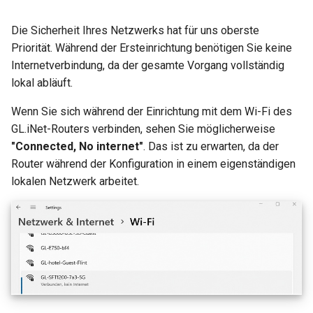
VPN-Cascading aktivieren
GL-MT2500/GL-MT2500A
WireGuard-Server funktioniert
Die Sicherheit Ihres Netzwerks hat für uns oberste
(Brume 2)
nicht ordnungsgemäß
WireGuard zum Schutz von
Priorität. Während der Ersteinrichtung benötigen Sie keine
RDP von außerhalb des
Internetverbindung, da der gesamte Vorgang vollständig
GL-SFT1200 (Opal)
Hängt bei „Installing“ während
Netzwerks verwenden
lokal abläuft.
des Firmware-Updates
GL-MT300N-V2 (Mango)
Wenn Sie sich während der Einrichtung mit dem Wi-Fi des
Konfigurationsdateien von
GL.iNet-Routers verbinden, sehen Sie möglicherweise
Hängt bei „Reverting“
WireGuard-Dienstanbietern
GL-AR300M (Shadow)
"Connected, No internet"
. Das ist zu erwarten, da der
während des Firmware-
abrufen
Router während der Konfiguration in einem eigenständigen
Resets
SIMPoYo 4G uFi
lokalen Netzwerk arbeitet.
Feste IP für OpenVPN-Clie
Hängt bei „Rebooting“
reservieren
GL-M2
während des Firmware-
Neustarts
Zugriff auf WAN erlauben,
GL-S200
wenn VPN-Client aktiviert i
Wie behebt man einen
GL-S20
Subnetzkonflikt?
DNS des VPN-Clients zum
Upstream-DNS des Server
GL-S10