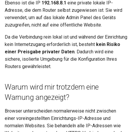
Warum erscheint eine
leiten
Ebenso ist die IP
192.168.8.1
eine private lokale IP-
Meldung beim DDNS-Test?
Adresse, die dem Router selbst zugewiesen ist. Sie wird
GL-MT1300 (Beryl)
OpenVPN-Server-Zertifika
verwendet, um auf das lokale Admin Panel des Geräts
Warum ist meine VPN-
aktualisieren
zuzugreifen, nicht auf eine öffentliche Website.
GL-AP1300 (Cirrus)
Geschwindigkeit langsamer
Da die Verbindung rein lokal ist und während der Einrichtung
als erwartet?
AdGuard Home DNS am V
GL-E750/GL-E750V2
kein Internetzugang erforderlich ist, besteht
kein Risiko
vorbeileiten
(Mudi/Mudi V2)
einer Preisgabe privater Daten
. Dadurch wird eine
Wie hoch ist die
sichere, isolierte Umgebung für die Konfiguration Ihres
Gerätekapazität meines
GL-X750 (Spitz)
Routers gewährleistet.
Routers?
GL-XE300 (Puli)
Wie groß ist die WLAN-
Warum wird mir trotzdem eine
Abdeckung meines Routers?
GL-X300B (Collie)
Warnung angezeigt?
U-Boot-Version aktualisieren
GL-AR750S (Slate)
Browser unterscheiden normalerweise nicht zwischen
einer voreingestellten Einrichtungs-IP-Adresse und
GL-AR750 (Creta)
normalen Websites. Sie behandeln alle IP-Adressen wie