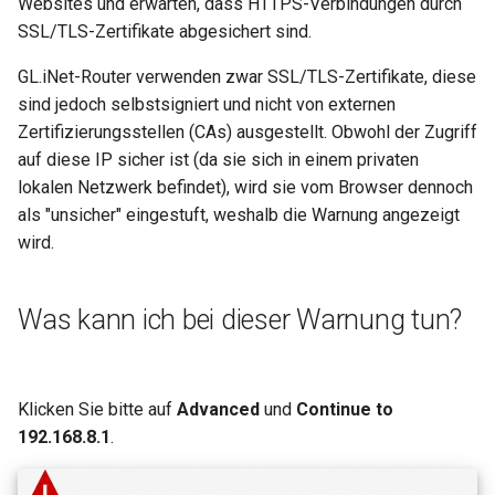
Websites und erwarten, dass HTTPS-Verbindungen durch
GL-B1300 (Convexa-B)
SSL/TLS-Zertifikate abgesichert sind.
GL-S1300 (Convexa-S)
GL.iNet-Router verwenden zwar SSL/TLS-Zertifikate, diese
sind jedoch selbstsigniert und nicht von externen
GL-MV1000 (Brume)
Zertifizierungsstellen (CAs) ausgestellt. Obwohl der Zugriff
auf diese IP sicher ist (da sie sich in einem privaten
lokalen Netzwerk befindet), wird sie vom Browser dennoch
als "unsicher" eingestuft, weshalb die Warnung angezeigt
wird.
Was kann ich bei dieser Warnung tun?
Klicken Sie bitte auf
Advanced
und
Continue to
192.168.8.1
.