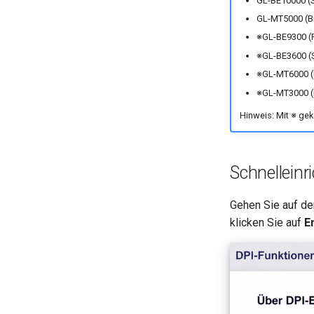
GL-BE10000 (S
Firmware zurücksetzen
GL-MT5000 (B
Erweiterte Einstellungen
※GL-BE9300 (Fl
Sprache
※GL-BE3600 (S
Hilfe
※GL-MT6000 (F
※GL-MT3000 (
Hinweis: Mit ※ gek
Schnelleinr
Gehen Sie auf d
klicken Sie auf
E