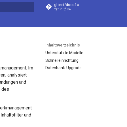
gl-inet/docs4.x
123
34
itialisiert
Inhaltsverzeichnis
Unterstützte Modelle
Schnelleinrichtung
erkmanagement. Im
Datenbank-Upgrade
en, analysiert
wendungen und
g des
tzwerkmanagement
Inhaltsfilter und