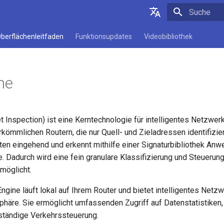
Suche wird in
Deutsch
berflächenleitfaden
Funktionsupdates
Videobibliothek
English
Español
ne
Français
Italiano
 Inspection) ist eine Kerntechnologie für intelligentes Netzw
日本語
ömmlichen Routern, die nur Quell- und Zieladressen identifizier
Polski
en eingehend und erkennt mithilfe einer Signaturbibliothek An
. Dadurch wird eine fein granulare Klassifizierung und Steuerun
möglicht.
Engine läuft lokal auf Ihrem Router und bietet intelligentes Ne
sphäre. Sie ermöglicht umfassenden Zugriff auf Datenstatistiken, 
lständige Verkehrssteuerung.