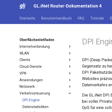
GL.iNet Router-Dokumentation 4
Startseite
Benutzerhandbuch
FAQ
Tutorials
O
DPI Engi
Oberflächenleitfaden
Internetverbindung
WLAN
Internet
DPI (Deep Packet
Clients
Ethernet
WLAN
Gegensatz zu herk
Cloud-Dienste
Repeater
Clients
DPI Paketnutzdat
VPN
Tethering
GoodCloud
Websites präzise
Anwendungen
Cellular
AstroWarp
VPN Dashboard
Datenverkehrs er
Netzwerk
VPN-Client-Profil
Plug-ins
Verkehrssteuerung
OpenVPN-Client
Dynamisches DNS
Firewall
Die GL.iNet DPI 
OpenVPN-Server
Netzwerkspeicher
Portweiterleitung
DPI-Engine
bei voller Privat
WireGuard-Client
AdGuard Home
Multi-WAN
Datenstatistiken
QoS für eine vol