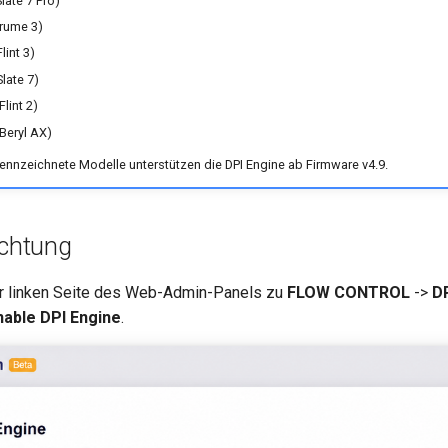
late 7 Pro)
rume 3)
int 3)
late 7)
lint 2)
Beryl AX)
ennzeichnete Modelle unterstützen die DPI Engine ab Firmware v4.9.
ichtung
er linken Seite des Web-Admin-Panels zu
FLOW CONTROL
->
D
nable DPI Engine
.